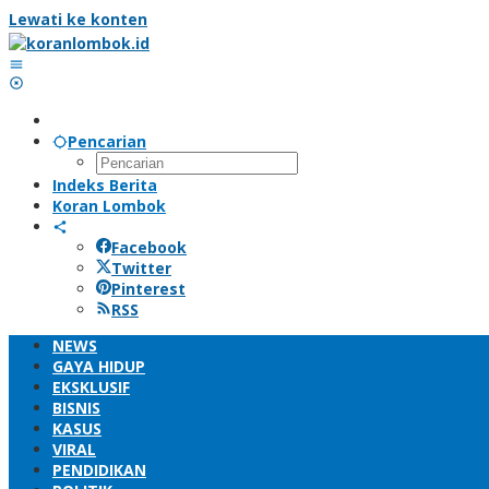
Lewati ke konten
Pencarian
Indeks Berita
Koran Lombok
Facebook
Twitter
Pinterest
RSS
NEWS
GAYA HIDUP
EKSKLUSIF
BISNIS
KASUS
VIRAL
PENDIDIKAN