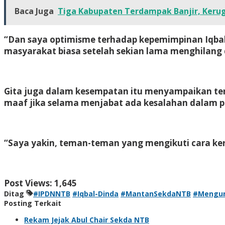
Baca Juga
Tiga Kabupaten Terdampak Banjir, Kerug
“Dan saya optimisme terhadap kepemimpinan Iqbal
masyarakat biasa setelah sekian lama menghilang d
Gita juga dalam kesempatan itu menyampaikan teri
maaf jika selama menjabat ada kesalahan dalam 
“Saya yakin, teman-teman yang mengikuti cara kerj
Post Views:
1,645
Ditag
#IPDNNTB
#Iqbal-Dinda
#MantanSekdaNTB
#Mengun
Posting Terkait
Rekam Jejak Abul Chair Sekda NTB