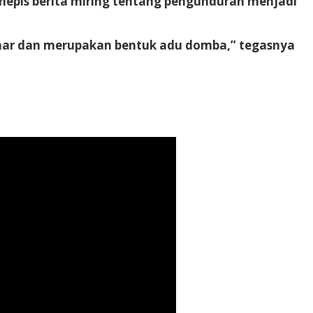
enepis berita miring tentang pengunduran menjadi
 benar dan merupakan bentuk adu domba,” tegasnya