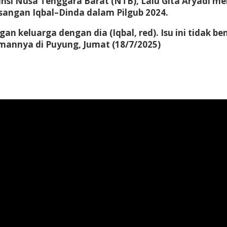
nsi Nusa Tenggara Barat (NTB), Lalu Gita Aryadi m
sangan Iqbal–Dinda dalam Pilgub 2024.
an keluarga dengan dia (Iqbal, red). Isu ini tidak
amannya di Puyung, Jumat (18/7/2025)