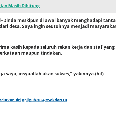
ian Masih Dihitung
–Dinda meskipun di awal banyak menghadapi tanta
ari desa. Saya ingin seutuhnya menjadi masyarakat, 
ma kasih kepada seluruh rekan kerja dan staf yang
perkataan maupun tindakan.
a saya, insyaallah akan sukses,” yakinnya.
(hil)
durkanDiri
#pilgub2024
#SekdaNTB