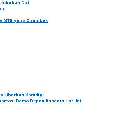
undurkan Diri
an
rov NTB yang Dirombak
a Libatkan Komdigi
ortasi Demo Depan Bandara Hari Ini