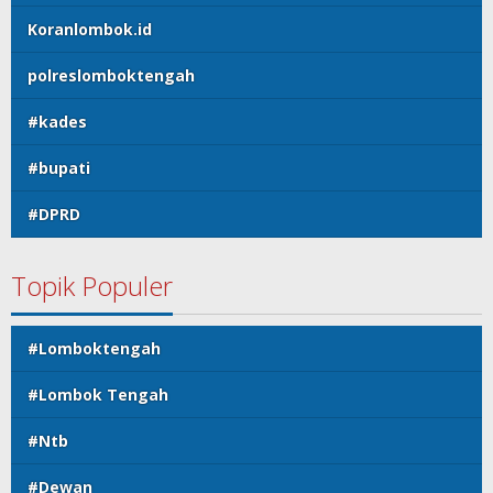
Koranlombok.id
polreslomboktengah
#kades
#bupati
#DPRD
Topik Populer
#Lomboktengah
#Lombok Tengah
#Ntb
#Dewan