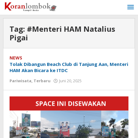
Lewati
ke
konten
Tag:
#Menteri HAM Natalius
Pigai
NEWS
Tolak Dibangun Beach Club di Tanjung Aan, Menteri
HAM Akan Bicara ke ITDC
Pariwisata
,
Terbaru
Juni 20, 2025
oleh
Redaksi
Koranlombok