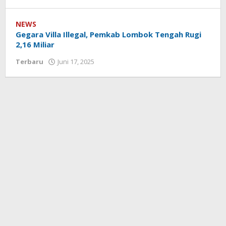
Redaksi
Koranlombok
NEWS
Gegara Villa Illegal, Pemkab Lombok Tengah Rugi
2,16 Miliar
Terbaru
Juni 17, 2025
oleh
Redaksi
Koranlombok