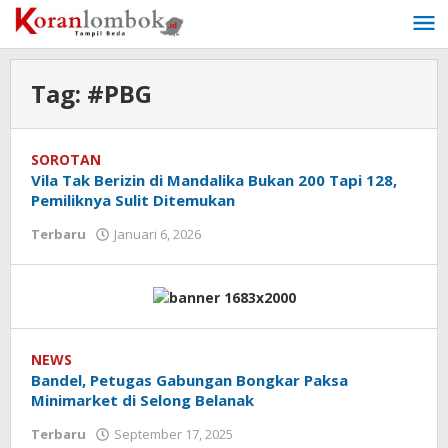
Lewati
ke
konten
Tag:
#PBG
SOROTAN
Vila Tak Berizin di Mandalika Bukan 200 Tapi 128,
Pemiliknya Sulit Ditemukan
Terbaru
Januari 6, 2026
oleh
Redaksi
Koranlombok
NEWS
Bandel, Petugas Gabungan Bongkar Paksa
Minimarket di Selong Belanak
Terbaru
September 17, 2025
oleh