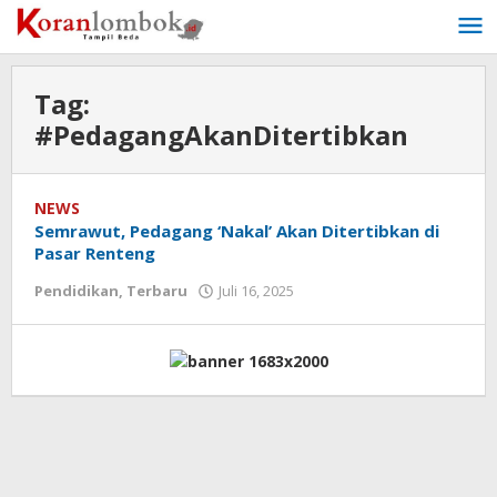
Lewati
ke
konten
Tag:
#PedagangAkanDitertibkan
NEWS
Semrawut, Pedagang ‘Nakal’ Akan Ditertibkan di
Pasar Renteng
Pendidikan
,
Terbaru
Juli 16, 2025
oleh
Redaksi
Koranlombok