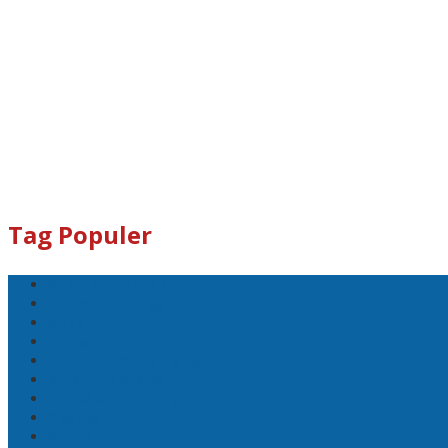
Tag Populer
#Lomboktengah
#Lombok Tengah
#Ntb
#Dewan
#DPRD Lombok Tengah
Koranlombok.id
polreslomboktengah
#kades
#bupati