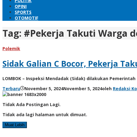
POLITIK
OPINI
SPORTS
OTOMOTIF
Tag:
#Pekerja Takuti Warga d
Polemik
Sidak Galian C Bocor, Pekerja Ta
LOMBOK – Inspeksi Mendadak (Sidak) dilakukan Pemerintah 
Terbaru
November 5, 2024
November 5, 2024
oleh
Redaksi K
Tidak Ada Postingan Lagi.
Tidak ada lagi halaman untuk dimuat.
Muat Lebih