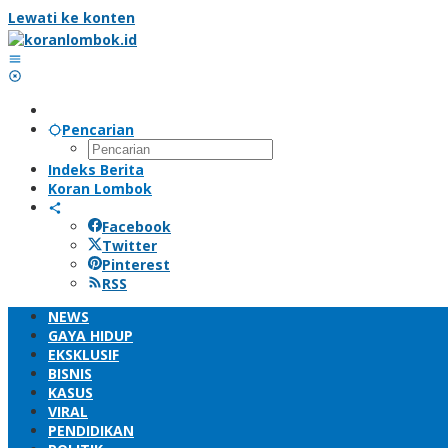
Lewati ke konten
Pencarian
Indeks Berita
Koran Lombok
Facebook
Twitter
Pinterest
RSS
NEWS
GAYA HIDUP
EKSKLUSIF
BISNIS
KASUS
VIRAL
PENDIDIKAN