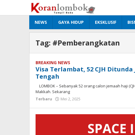
Lewati
ke
konten
NEWS
GAYA HIDUP
EKSKLUSIF
BIS
Tag:
#Pemberangkatan
BREAKING NEWS
Visa Terlambat, 52 CJH Ditund
Tengah
LOMBOK – Sebanyak 52 orang calon jemaah haji (CJH
Makkah. Sekarang
Terbaru
Mei 2, 2025
oleh
Redaksi
Koranlombok