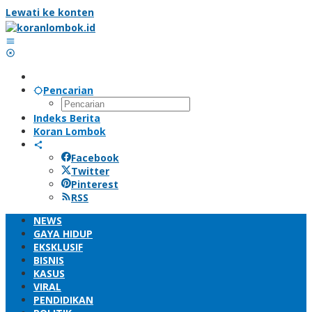
Lewati ke konten
Pencarian
Indeks Berita
Koran Lombok
Facebook
Twitter
Pinterest
RSS
NEWS
GAYA HIDUP
EKSKLUSIF
BISNIS
KASUS
VIRAL
PENDIDIKAN