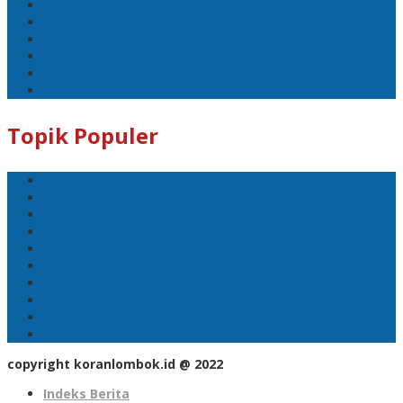
#DPRD Lombok Tengah
Koranlombok.id
polreslomboktengah
#kades
#bupati
#DPRD
Topik Populer
#Lomboktengah
#Lombok Tengah
#Ntb
#Dewan
#DPRD Lombok Tengah
Koranlombok.id
polreslomboktengah
#kades
#bupati
#DPRD
copyright koranlombok.id @ 2022
Indeks Berita