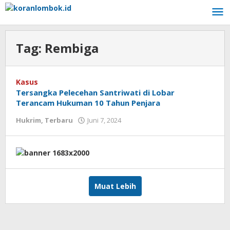
Lewati
ke
konten
Tag:
Rembiga
Kasus
Tersangka Pelecehan Santriwati di Lobar
Terancam Hukuman 10 Tahun Penjara
Hukrim
,
Terbaru
Juni 7, 2024
oleh
Redaksi
Koranlombok
Muat Lebih