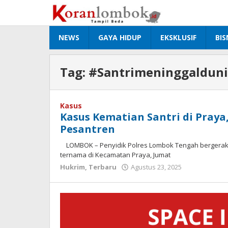
Lewati
ke
konten
NEWS
GAYA HIDUP
EKSKLUSIF
BIS
Tag:
#Santrimeninggaldun
Kasus
Kasus Kematian Santri di Praya
Pesantren
LOMBOK – Penyidik Polres Lombok Tengah bergerak 
ternama di Kecamatan Praya, Jumat
Hukrim
,
Terbaru
Agustus 23, 2025
oleh
Redaksi
Koranlomb