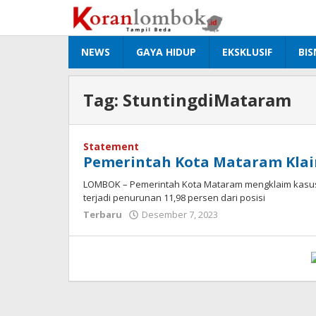
Lewati
ke
konten
NEWS
GAYA HIDUP
EKSKLUSIF
BIS
Tag:
StuntingdiMataram
Statement
Pemerintah Kota Mataram Klaim
LOMBOK – Pemerintah Kota Mataram mengklaim kasus st
terjadi penurunan 11,98 persen dari posisi
Terbaru
Desember 7, 2023
oleh
Redaksi
Koranlombok