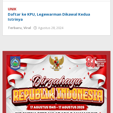
Koranlombok
UNIK
Daftar ke KPU, Legewarman Dikawal Kedua
Istrinya
Terbaru
,
Viral
Agustus 28, 2024
oleh
Redaksi
Koranlombok