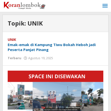
Lewati
ke
konten
Topik:
UNIK
UNIK
Emak-emak di Kampung Tiwu Bokah Heboh jadi
Peserta Panjat Pinang
Terbaru
Agustus 19, 2025
oleh
Redaksi
Koranlombok