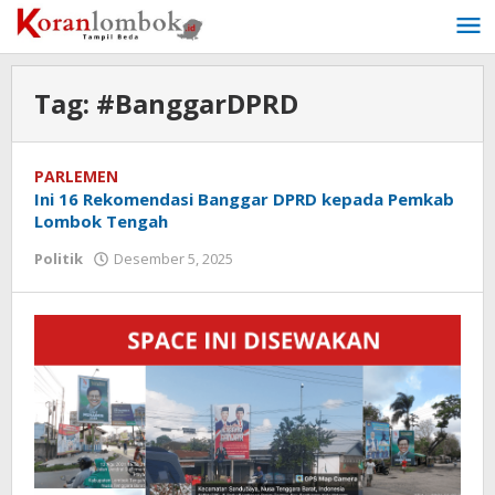
Lewati
ke
konten
Tag:
#BanggarDPRD
PARLEMEN
Ini 16 Rekomendasi Banggar DPRD kepada Pemkab
Lombok Tengah
Politik
Desember 5, 2025
oleh
Redaksi
Koranlombok