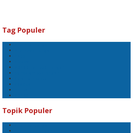
Tag Populer
#Lomboktengah
#Lombok Tengah
#Ntb
#Dewan
#DPRD Lombok Tengah
polreslomboktengah
Koranlombok.id
#kades
#bupati
#DPRD
Topik Populer
#Lomboktengah
#Lombok Tengah