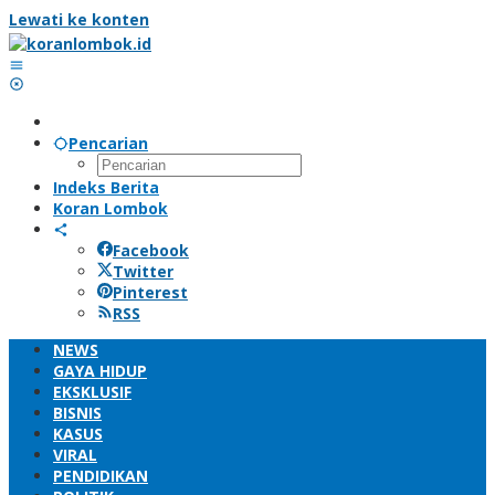
Lewati ke konten
Pencarian
Indeks Berita
Koran Lombok
Facebook
Twitter
Pinterest
RSS
NEWS
GAYA HIDUP
EKSKLUSIF
BISNIS
KASUS
VIRAL
PENDIDIKAN