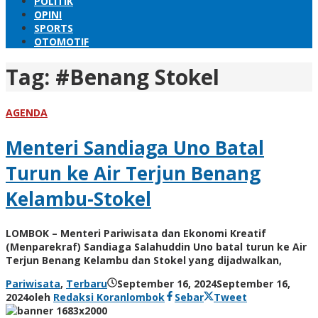
POLITIK
OPINI
SPORTS
OTOMOTIF
Tag:
#Benang Stokel
AGENDA
Menteri Sandiaga Uno Batal
Turun ke Air Terjun Benang
Kelambu-Stokel
LOMBOK – Menteri Pariwisata dan Ekonomi Kreatif
(Menparekraf) Sandiaga Salahuddin Uno batal turun ke Air
Terjun Benang Kelambu dan Stokel yang dijadwalkan,
Pariwisata
,
Terbaru
September 16, 2024
September 16,
2024
oleh
Redaksi Koranlombok
Sebar
Tweet