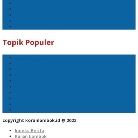
Koranlombok.id
polreslomboktengah
#kades
#bupati
#DPRD
Topik Populer
#Lomboktengah
#Ntb
#Lombok Tengah
#Dewan
#DPRD Lombok Tengah
Koranlombok.id
polreslomboktengah
#kades
#bupati
#DPRD
copyright koranlombok.id @ 2022
Indeks Berita
Koran Lombok