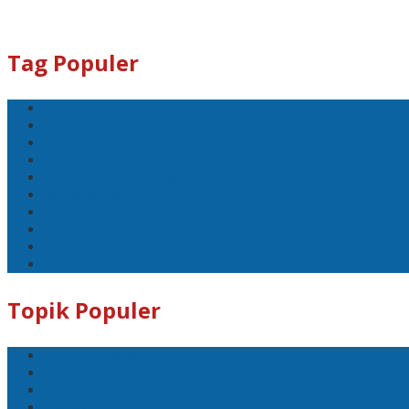
Tag Populer
#Lomboktengah
#Lombok Tengah
#Ntb
#Dewan
#DPRD Lombok Tengah
polreslomboktengah
Koranlombok.id
#kades
#bupati
#DPRD
Topik Populer
#Lomboktengah
#Lombok Tengah
#Ntb
#Dewan