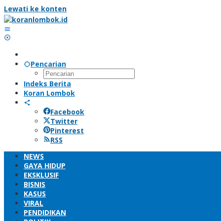
Lewati ke konten
Pencarian
Indeks Berita
Koran Lombok
Facebook
Twitter
Pinterest
RSS
NEWS
GAYA HIDUP
EKSKLUSIF
BISNIS
KASUS
VIRAL
PENDIDIKAN