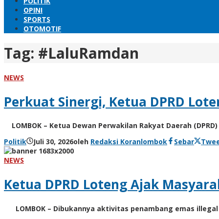
POLITIK
OPINI
SPORTS
OTOMOTIF
Tag:
#LaluRamdan
NEWS
Perkuat Sinergi, Ketua DPRD Lot
LOMBOK – Ketua Dewan Perwakilan Rakyat Daerah (DPRD) 
Politik
Juli 30, 2026
oleh
Redaksi Koranlombok
Sebar
Twe
NEWS
Ketua DPRD Loteng Ajak Masyara
LOMBOK – Dibukannya aktivitas penambang emas illegal 