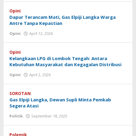
Koranlombok
Opini
Dapur Terancam Mati, Gas Elpiji Langka Warga
Antre Tanpa Kepastian
Opini
April 12, 2026
oleh
Redaksi
Koranlombok
Opini
Kelangkaan LPG di Lombok Tengah: Antara
Kebutuhan Masyarakat dan Kegagalan Distribusi
Opini
April 2, 2026
oleh
Redaksi
Koranlombok
SOROTAN
Gas Elpiji Langka, Dewan Supli Minta Pemkab
Segera Atasi
Politik
September 18, 2025
oleh
Redaksi
Koranlombok
Polemik