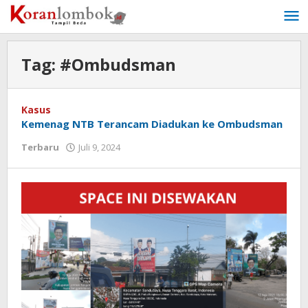
Lewati
ke
konten
Tag:
#Ombudsman
Kasus
Kemenag NTB Terancam Diadukan ke Ombudsman
Terbaru
Juli 9, 2024
oleh
Redaksi
Koranlombok