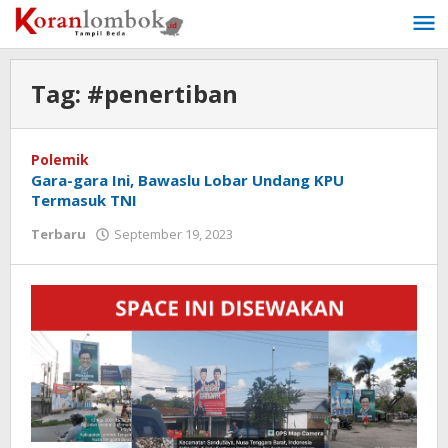
Lewati
ke
konten
Tag:
#penertiban
Polemik
Gara-gara Ini, Bawaslu Lobar Undang KPU
Termasuk TNI
Terbaru
September 19, 2023
oleh
Redaksi
Koranlombok