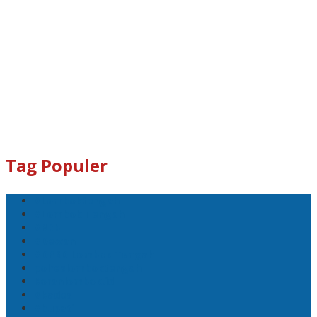
Tag Populer
#Lomboktengah
#Lombok Tengah
#Ntb
#Dewan
#DPRD Lombok Tengah
polreslomboktengah
Koranlombok.id
#kades
#bupati