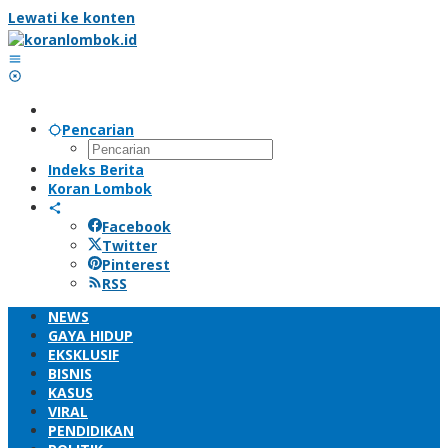
Lewati ke konten
Pencarian
Indeks Berita
Koran Lombok
Facebook
Twitter
Pinterest
RSS
NEWS
GAYA HIDUP
EKSKLUSIF
BISNIS
KASUS
VIRAL
PENDIDIKAN