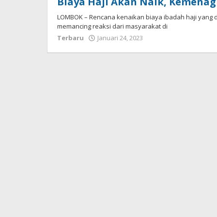
Biaya Haji Akan Naik, Kemena
LOMBOK – Rencana kenaikan biaya ibadah haji yang d
memancing reaksi dari masyarakat di
Terbaru
Januari 24, 2023
oleh
Redaksi
Koranlombok