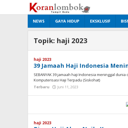
Lewati
ke
konten
NEWS
GAYA HIDUP
EKSKLUSIF
BIS
Topik:
haji 2023
haji 2023
39 Jamaah Haji Indonesia Menin
SEBANYAK 39 jamaah haji Indonesia meninggal dunia 
Komputerisasi Haji Terpadu (Siskohat)
Terbaru
Juni 11, 2023
oleh
Redaksi
Koranlombok
haji 2023