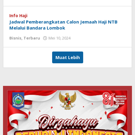
Redaksi
Koranlombok
Info Haji
Jadwal Pemberangkatan Calon Jemaah Haji NTB
Melalui Bandara Lombok
Bisnis
,
Terbaru
Mei 10, 2024
oleh
Redaksi
Koranlombok
Muat Lebih