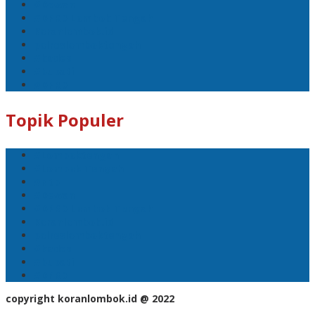
#Dewan
#DPRD Lombok Tengah
Koranlombok.id
polreslomboktengah
#kades
#bupati
#DPRD
Topik Populer
#Lomboktengah
#Lombok Tengah
#Ntb
#Dewan
#DPRD Lombok Tengah
Koranlombok.id
polreslomboktengah
#kades
#bupati
#DPRD
copyright koranlombok.id @ 2022