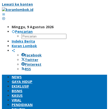
Lewati ke konten
Minggu, 9 Agustus 2026
Pencarian
Indeks Berita
Koran Lombok
Facebook
Twitter
Pinterest
RSS
NEWS
GAYA HIDUP
EKSKLUSIF
BISNIS
KASUS
VIRAL
PENDIDIKAN