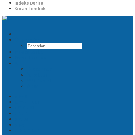
Indeks Berita
Koran Lombok
Pencarian
Indeks Berita
Koran Lombok
Facebook
Twitter
Pinterest
RSS
NEWS
GAYA HIDUP
EKSKLUSIF
BISNIS
KASUS
VIRAL
PENDIDIKAN