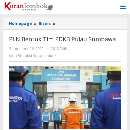
Lewati
ke
konten
Homepage
»
Bisnis
»
PLN
Bentuk
Tim
PLN Bentuk Tim PDKB Pulau Sumbawa
PDKB
Pulau
September 26, 2022
oleh
-
2013 Dilihat
Sumbawa
Redaksi
oleh
Redaksi Koranlombok
Koranlombok