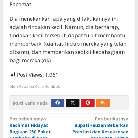
Rachmat.
Dia menekankan, apa yang dilakukannya ini
adalah tindakan kecil. Namun, dia berharap,
tindakan kecil tersebut, dapat turut membantu
memperbaiki kualitas hidup mereka yang telah
dibantu, dan memberikan sedikit kebahagiaan
bagi mereka.(dk)
Post Views:
1,061
oleh
Redaksi Koranlombok
Ikuti Kami Pada
Navigasi
Pos sebelumnya
Pos berikutnya
Rachmat Hidayat
Bupati Fauzan Beberkan
pos
Bagikan 250 Paket
Prestasi dan Kesuksesan