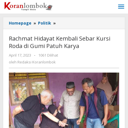
Lewati
ke
konten
Homepage
»
Politik
»
Rachmat
Hidayat
Kembali
Rachmat Hidayat Kembali Sebar Kursi
Sebar
Roda di Gumi Patuh Karya
Kursi
Roda
April 17, 2023
oleh
-
1061 Dilihat
di
Redaksi
oleh
Redaksi Koranlombok
Gumi
Koranlombok
Patuh
Karya