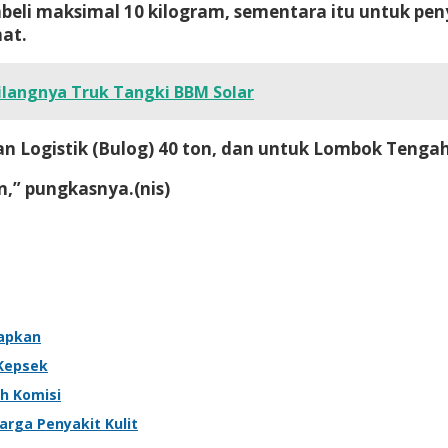
eli maksimal 10 kilogram, sementara itu untuk peny
mat.
langnya Truk Tangki BBM Solar
an Logistik (Bulog) 40 ton, dan untuk Lombok Tenga
n,” pungkasnya.
(nis)
iapkan
 Kepsek
h Komisi
arga Penyakit Kulit