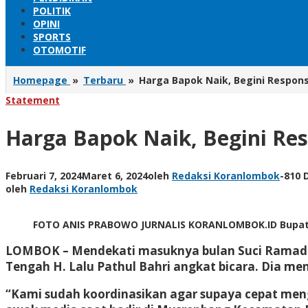
POLITIK
OPINI
SPORTS
OTOMOTIF
Homepage
»
Terbaru
»
Harga Bapok Naik, Begini Respon
Statement
Harga Bapok Naik, Begini Re
Februari 7, 2024
Maret 6, 2024
oleh
Redaksi Koranlombok
-
810 D
oleh
Redaksi Koranlombok
FOTO ANIS PRABOWO JURNALIS KORANLOMBOK.ID Bupati 
LOMBOK
– Mendekati masuknya bulan Suci Ramadan
Tengah H. Lalu Pathul Bahri angkat bicara. Dia 
“Kami sudah koordinasikan agar supaya cepat men