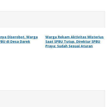
nya Diserobot, Warga
Warga Rekam Aktivitas Misterius
BU di Desa Darek
Saat SPBU Tutup, Direktur SPBU
Praya: Sudah Sesuai Aturan