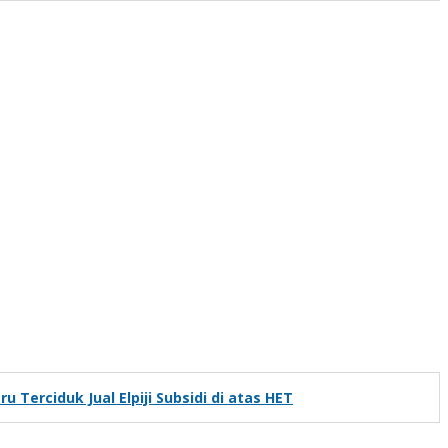
u Terciduk Jual Elpiji Subsidi di atas HET