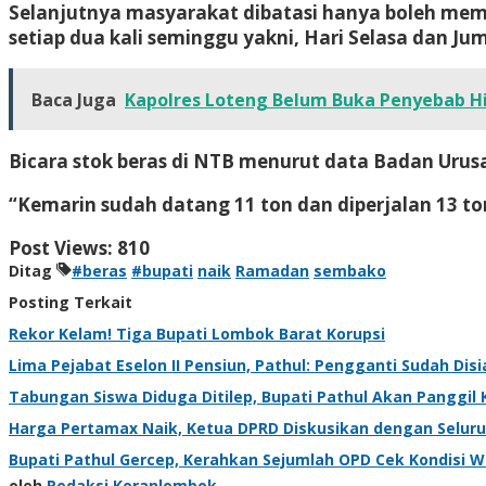
Selanjutnya masyarakat dibatasi hanya boleh memb
setiap dua kali seminggu yakni, Hari Selasa dan Ju
Baca Juga
Kapolres Loteng Belum Buka Penyebab Hi
Bicara stok beras di NTB menurut data Badan Urus
“Kemarin sudah datang 11 ton dan diperjalan 13 to
Post Views:
810
Ditag
#beras
#bupati
naik
Ramadan
sembako
Posting Terkait
Rekor Kelam! Tiga Bupati Lombok Barat Korupsi
Lima Pejabat Eselon II Pensiun, Pathul: Pengganti Sudah Dis
Tabungan Siswa Diduga Ditilep, Bupati Pathul Akan Panggil
Harga Pertamax Naik, Ketua DPRD Diskusikan dengan Seluru
Bupati Pathul Gercep, Kerahkan Sejumlah OPD Cek Kondisi W
oleh
Redaksi Koranlombok