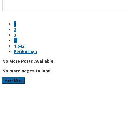
1
2
3
…
1,642
Berikutnya
No More Posts Available.
No more pages to load.
View More