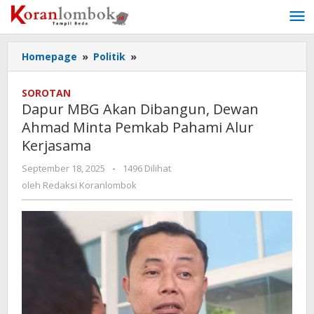
Lewati
ke
konten
Homepage
»
Politik
»
Dapur
MBG
Akan
SOROTAN
Dibangun,
Dapur MBG Akan Dibangun, Dewan
Dewan
Ahmad Minta Pemkab Pahami Alur
Ahmad
Kerjasama
Minta
Pemkab
September 18, 2025
oleh
-
1496 Dilihat
Pahami
Redaksi
oleh
Redaksi Koranlombok
Alur
Koranlombok
Kerjasama