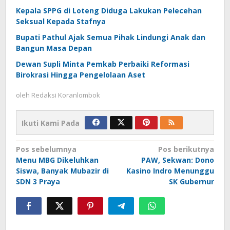
Kepala SPPG di Loteng Diduga Lakukan Pelecehan
Seksual Kepada Stafnya
Bupati Pathul Ajak Semua Pihak Lindungi Anak dan
Bangun Masa Depan
Dewan Supli Minta Pemkab Perbaiki Reformasi
Birokrasi Hingga Pengelolaan Aset
oleh
Redaksi Koranlombok
Ikuti Kami Pada
Navigasi
Pos sebelumnya
Pos berikutnya
Menu MBG Dikeluhkan
PAW, Sekwan: Dono
pos
Siswa, Banyak Mubazir di
Kasino Indro Menunggu
SDN 3 Praya
SK Gubernur