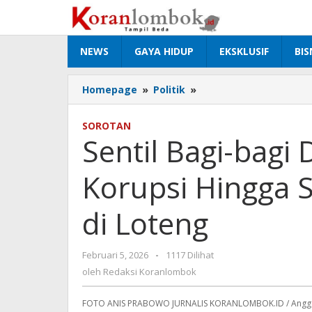
Lewati
ke
konten
NEWS
GAYA HIDUP
EKSKLUSIF
BIS
Homepage
»
Politik
»
Sentil
Bagi-
bagi
SOROTAN
Dana
Sentil Bagi-bagi
Hibah,
Pejabat
Korupsi Hingga 
Korupsi
Hingga
Siswa
di Loteng
Keracunan
MBG
di
Februari 5, 2026
oleh
-
1117 Dilihat
Loteng
Redaksi
oleh
Redaksi Koranlombok
Koranlombok
FOTO ANIS PRABOWO JURNALIS KORANLOMBOK.ID / Anggot