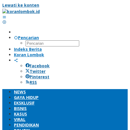
Lewati ke konten
Pencarian
Indeks Berita
Koran Lombok
Facebook
Twitter
Pinterest
RSS
NEWS
GAYA HIDUP
EKSKLUSIF
BISNIS
KASUS
VIRAL
PENDIDIKAN