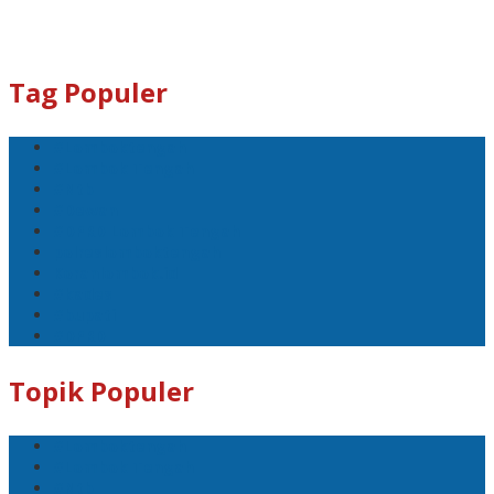
Tag Populer
#Lomboktengah
#Lombok Tengah
#Ntb
#Dewan
#DPRD Lombok Tengah
polreslomboktengah
Koranlombok.id
#kades
#bupati
#DPRD
Topik Populer
#Lomboktengah
#Lombok Tengah
#Ntb