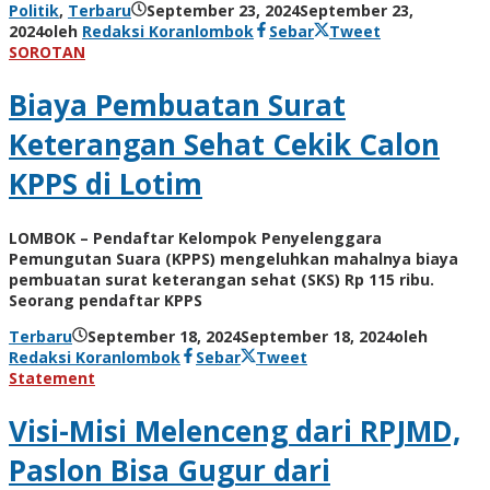
Politik
,
Terbaru
September 23, 2024
September 23,
2024
oleh
Redaksi Koranlombok
Sebar
Tweet
SOROTAN
Biaya Pembuatan Surat
Keterangan Sehat Cekik Calon
KPPS di Lotim
LOMBOK – Pendaftar Kelompok Penyelenggara
Pemungutan Suara (KPPS) mengeluhkan mahalnya biaya
pembuatan surat keterangan sehat (SKS) Rp 115 ribu.
Seorang pendaftar KPPS
Terbaru
September 18, 2024
September 18, 2024
oleh
Redaksi Koranlombok
Sebar
Tweet
Statement
Visi-Misi Melenceng dari RPJMD,
Paslon Bisa Gugur dari