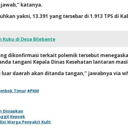
jawab,” katanya.
hkan yakni, 13.391 yang tersebar di 1.913 TPS di 
n Kuku di Desa Bilebante
ang dikonfirmasi terkait polemik tersebut menegask
tanda tangani Kepala Dinas Kesehatan lantaran masih
ri luar daerah akan ditanda tangan,” jawabnya via w
ombok Timur
#PKM
h Disiapkan
nggil Kepsek
isi Warga Penyakit Kulit