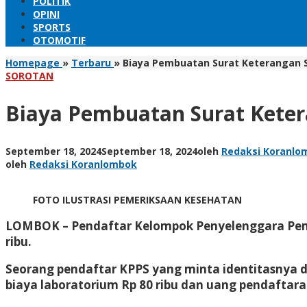
POLITIK
OPINI
SPORTS
OTOMOTIF
Homepage
»
Terbaru
»
Biaya Pembuatan Surat Keterangan S
SOROTAN
Biaya Pembuatan Surat Keter
September 18, 2024
September 18, 2024
oleh
Redaksi Koranlo
oleh
Redaksi Koranlombok
FOTO ILUSTRASI PEMERIKSAAN KESEHATAN
LOMBOK
– Pendaftar Kelompok Penyelenggara Pem
ribu.
Seorang pendaftar KPPS yang minta identitasnya d
biaya laboratorium Rp 80 ribu dan uang pendaftaran