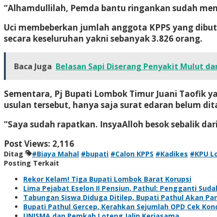
“Alhamdullilah, Pemda bantu ringankan sudah men
Uci membeberkan jumlah anggota KPPS yang dibutu
secara keseluruhan yakni sebanyak 3.826 orang.
Baca Juga
Belasan Sapi Diserang Penyakit Mulut da
Sementara, Pj Bupati Lombok Timur Juani Taofik y
usulan tersebut, hanya saja surat edaran belum di
“Saya sudah rapatkan. InsyaAlloh besok sebalik da
Post Views:
2,116
Ditag
#Biaya Mahal
#bupati
#Calon KPPS
#Kadikes
#KPU L
Posting Terkait
Rekor Kelam! Tiga Bupati Lombok Barat Korupsi
Lima Pejabat Eselon II Pensiun, Pathul: Pengganti Suda
Tabungan Siswa Diduga Ditilep, Bupati Pathul Akan Pa
Bupati Pathul Gercep, Kerahkan Sejumlah OPD Cek Kond
UNISMA dan Pemkab Loteng Jalin Kerjasama