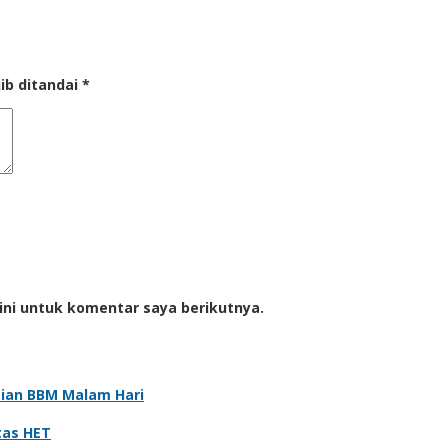
ib ditandai
*
ini untuk komentar saya berikutnya.
sian BBM Malam Hari
atas HET