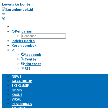
Lewati ke konten
Pencarian
Indeks Berita
Koran Lombok
Facebook
Twitter
Pinterest
RSS
NEWS
GAYA HIDUP
EKSKLUSIF
BISNIS
KASUS
VIRAL
PENDIDIKAN