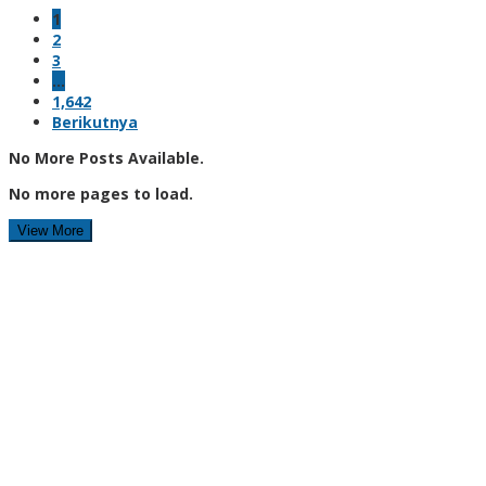
1
2
3
…
1,642
Berikutnya
No More Posts Available.
No more pages to load.
View More