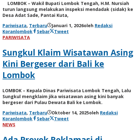
LOMBOK – Wakil Bupati Lombok Tengah, H.M. Nursiah
turun langsung melakukan inspeksi mendadak (sidak) ke
Desa Adat Sade, Pantai Kuta,
Pariwisata
,
Terbaru
Januari 1, 2026
oleh
Redaksi
Koranlombok
Sebar
Tweet
PARIWISATA
Sungkul Klaim Wisatawan Asing
Kini Bergeser dari Bali ke
Lombok
LOMBOK – Kepala Dinas Pariwisata Lombok Tengah, Lalu
Sungkul mengklaim jika wisatawan asing kini banyak
bergeser dari Pulau Dewata Bali ke Lombok.
Pariwisata
,
Terbaru
Oktober 14, 2025
oleh
Redaksi
Koranlombok
Sebar
Tweet
NEWS
Ada Proyek Reklamasi di