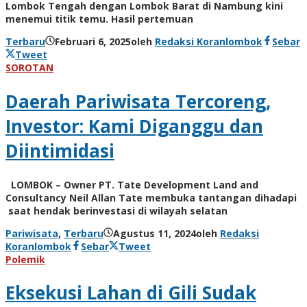
Lombok Tengah dengan Lombok Barat di Nambung kini
menemui titik temu. Hasil pertemuan
Terbaru
Februari 6, 2025
oleh
Redaksi Koranlombok
Sebar
Tweet
SOROTAN
Daerah Pariwisata Tercoreng,
Investor: Kami Diganggu dan
Diintimidasi
LOMBOK – Owner PT. Tate Development Land and
Consultancy Neil Allan Tate membuka tantangan dihadapi
saat hendak berinvestasi di wilayah selatan
Pariwisata
,
Terbaru
Agustus 11, 2024
oleh
Redaksi
Koranlombok
Sebar
Tweet
Polemik
Eksekusi Lahan di Gili Sudak