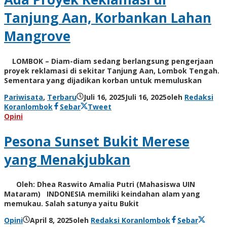
Tanjung Aan, Korbankan Lahan
Mangrove
LOMBOK – Diam-diam sedang berlangsung pengerjaan
proyek reklamasi di sekitar Tanjung Aan, Lombok Tengah.
Sementara yang dijadikan korban untuk memuluskan
Pariwisata
,
Terbaru
Juli 16, 2025
Juli 16, 2025
oleh
Redaksi
Koranlombok
Sebar
Tweet
Opini
Pesona Sunset Bukit Merese
yang Menakjubkan
Oleh: Dhea Raswito Amalia Putri (Mahasiswa UIN
Mataram) INDONESIA memiliki keindahan alam yang
memukau. Salah satunya yaitu Bukit
Opini
April 8, 2025
oleh
Redaksi Koranlombok
Sebar