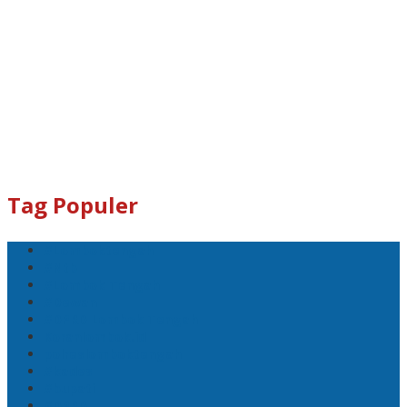
Tag Populer
#Lomboktengah
#Ntb
#Lombok Tengah
#Dewan
#DPRD Lombok Tengah
Koranlombok.id
polreslomboktengah
#kades
#bupati
#DPRD