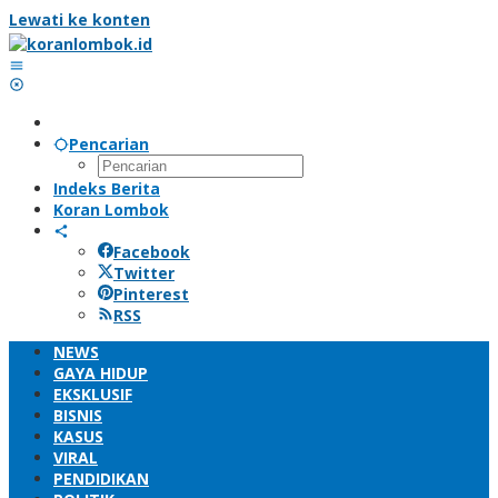
Lewati ke konten
Pencarian
Indeks Berita
Koran Lombok
Facebook
Twitter
Pinterest
RSS
NEWS
GAYA HIDUP
EKSKLUSIF
BISNIS
KASUS
VIRAL
PENDIDIKAN