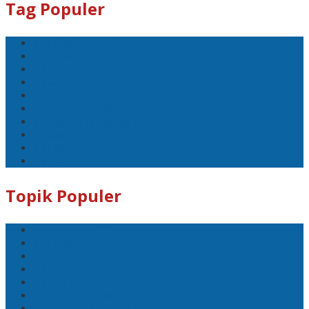
Tag Populer
#Lomboktengah
#Lombok Tengah
#Ntb
#Dewan
#DPRD Lombok Tengah
Koranlombok.id
polreslomboktengah
#kades
#bupati
#DPRD
Topik Populer
#Lomboktengah
#Lombok Tengah
#Ntb
#Dewan
#DPRD Lombok Tengah
Koranlombok.id
polreslomboktengah