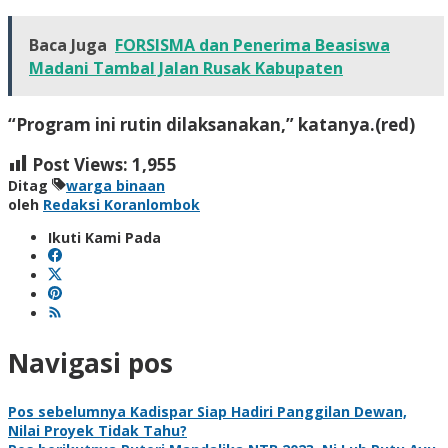
Baca Juga
FORSISMA dan Penerima Beasiswa
Madani Tambal Jalan Rusak Kabupaten
“Program ini rutin dilaksanakan,” katanya.(red)
Post Views:
1,955
Ditag
warga binaan
oleh
Redaksi Koranlombok
Ikuti Kami Pada
Navigasi pos
Pos sebelumnya
Kadispar Siap Hadiri Panggilan Dewan,
Nilai Proyek Tidak Tahu?