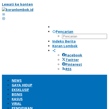
Lewati ke konten
Pencarian
Indeks Berita
Koran Lombok
Facebook
Twitter
Pinterest
RSS
NEWS
GAYA HIDUP
EKSKLUSIF
BISNIS
KASUS
VIRAL
PENDIDIKAN