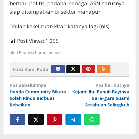
berbau politis, padahal sebagai ASN harusnya
siap ditempatkan di sektor manapun.
“Inilah kekeliruan kita,” katanya lagi.(nis)
Post Views:
1,255
oleh
Redaksi Koranlombok
Ikuti Kami Pada
Navigasi
Pos sebelumnya
Pos berikutnya
Honda Community Bikers
Kejam! Ibu Bunuh Bayinya
pos
Soleh Rindu Berbuat
Gara-gara Suami
Kebaikan
Ketahuan Selingkuh