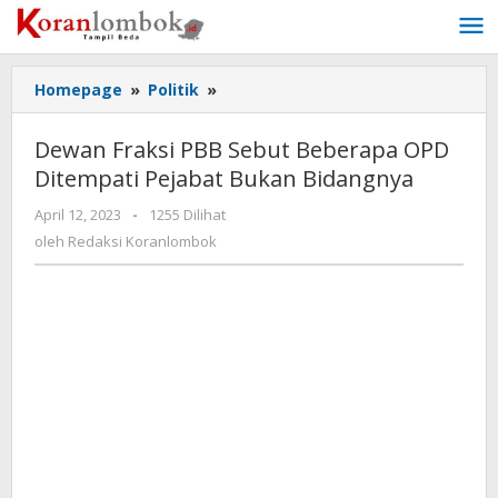
Lewati
ke
konten
Homepage
»
Politik
»
Dewan
Fraksi
PBB
Dewan Fraksi PBB Sebut Beberapa OPD
Sebut
Ditempati Pejabat Bukan Bidangnya
Beberapa
OPD
April 12, 2023
oleh
-
1255 Dilihat
Ditempati
Redaksi
oleh
Redaksi Koranlombok
Pejabat
Koranlombok
Bukan
Bidangnya