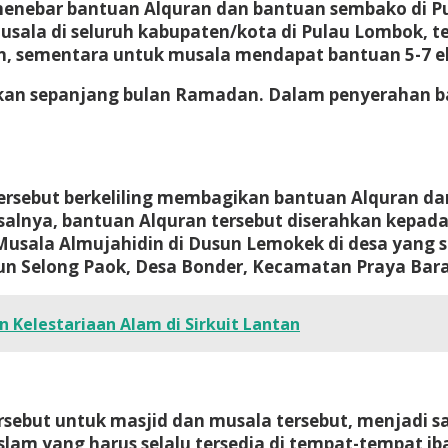
menebar bantuan Alquran dan bantuan sembako di Pu
usala di seluruh kabupaten/kota di Pulau Lombok, 
n, sementara untuk musala mendapat bantuan 5-7 e
ukan sepanjang bulan Ramadan. Dalam penyerahan ba
ersebut berkeliling membagikan bantuan Alquran da
alnya, bantuan Alquran tersebut diserahkan kepada 
usala Almujahidin di Dusun Lemokek di desa yang 
un Selong Paok, Desa Bonder, Kecamatan Praya Bara
Kelestariaan Alam di Sirkuit Lantan
but untuk masjid dan musala tersebut, menjadi sal
lam yang harus selalu tersedia di tempat-tempat ib