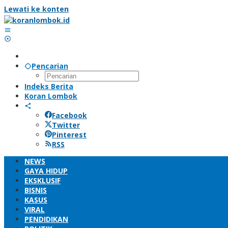
Lewati ke konten
Pencarian
Indeks Berita
Koran Lombok
Facebook
Twitter
Pinterest
RSS
NEWS
GAYA HIDUP
EKSKLUSIF
BISNIS
KASUS
VIRAL
PENDIDIKAN