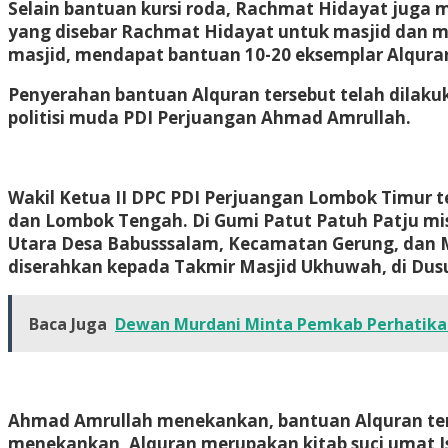
Selain bantuan kursi roda, Rachmat Hidayat juga 
yang disebar Rachmat Hidayat untuk masjid dan m
masjid, mendapat bantuan 10-20 eksemplar Alqura
Penyerahan bantuan Alquran tersebut telah dilak
politisi muda PDI Perjuangan Ahmad Amrullah.
Wakil Ketua II DPC PDI Perjuangan Lombok Timur t
dan Lombok Tengah. Di Gumi Patut Patuh Patju mis
Utara Desa Babusssalam, Kecamatan Gerung, dan M
diserahkan kepada Takmir Masjid Ukhuwah, di Dus
Baca Juga
Dewan Murdani Minta Pemkab Perhatikan 
Ahmad Amrullah menekankan, bantuan Alquran terse
menekankan, Alquran merupakan kitab suci umat Is