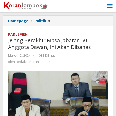
Lewati
ke
konten
Homepage
»
Politik
»
Jelang
Berakhir
Masa
PARLEMEN
Jabatan
Jelang Berakhir Masa Jabatan 50
50
Anggota Dewan, Ini Akan Dibahas
Anggota
Dewan,
Maret 12, 2024
oleh
-
1031 Dilihat
Ini
Redaksi
oleh
Redaksi Koranlombok
Akan
Koranlombok
Dibahas