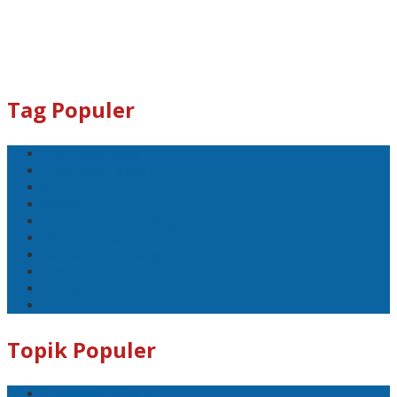
Tag Populer
#Lomboktengah
#Lombok Tengah
#Ntb
#Dewan
#DPRD Lombok Tengah
Koranlombok.id
polreslomboktengah
#kades
#bupati
#DPRD
Topik Populer
#Lomboktengah