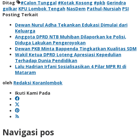
Ditag
#Calon Tunggal
#Kotak Kosong
#pkb
Gerindra
golkar
KPU Lombok Tengah
NasDem
Pathul-Nursiah
PSI
Posting Terkait
Dewan Nurul Adha Tekankan Edukasi Dimulai dari
Keluarga
Anggota DPRD NTB Muhiban Dilaporkan ke Polisi,
Diduga Lakukan Pengeroyokan
Dewan PKB Minta Bappenda Tingkatkan Kualitas SDM
Wakil Ketua DPRD Loteng Apresiasi Kepedulian
Terhadap Dunia Pendidikan
Lalu Hadrian Irfani Sosialisasikan 4 Pilar MPR RI di
Mataram
oleh
Redaksi Koranlombok
Ikuti Kami Pada
Navigasi pos