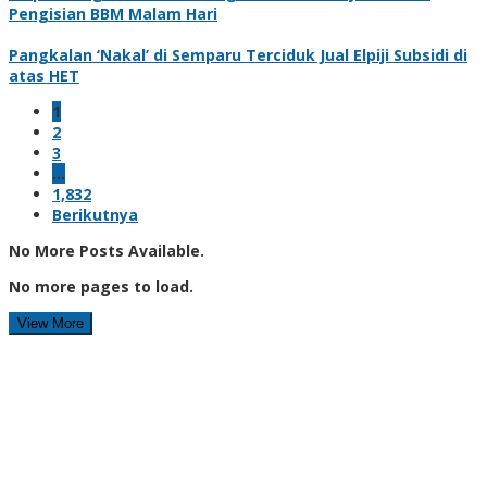
Pengisian BBM Malam Hari
Pangkalan ‘Nakal’ di Semparu Terciduk Jual Elpiji Subsidi di
atas HET
1
2
3
…
1,832
Berikutnya
No More Posts Available.
No more pages to load.
View More