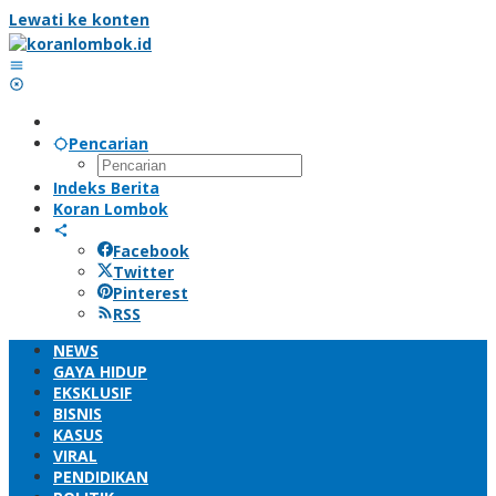
Lewati ke konten
Pencarian
Indeks Berita
Koran Lombok
Facebook
Twitter
Pinterest
RSS
NEWS
GAYA HIDUP
EKSKLUSIF
BISNIS
KASUS
VIRAL
PENDIDIKAN