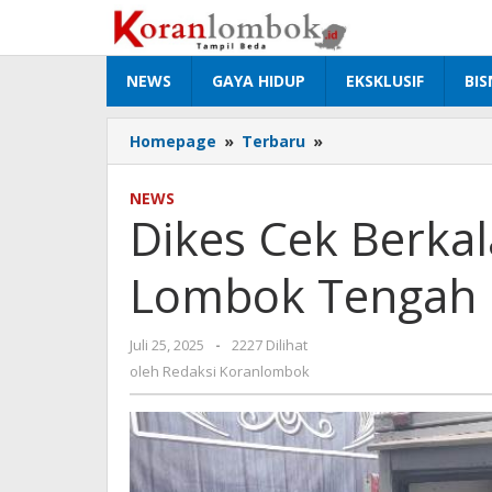
Lewati
ke
konten
NEWS
GAYA HIDUP
EKSKLUSIF
BIS
Homepage
»
Terbaru
»
Dikes
Cek
Berkala
NEWS
Sampel
Dikes Cek Berka
MBG
di
Lombok Tengah
Lombok
Tengah
Juli 25, 2025
oleh
-
2227 Dilihat
Redaksi
oleh
Redaksi Koranlombok
Koranlombok