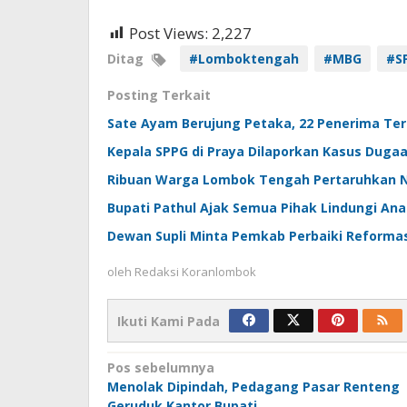
Post Views:
2,227
Ditag
#Lomboktengah
#MBG
#S
Posting Terkait
Sate Ayam Berujung Petaka, 22 Penerima Ter
Kepala SPPG di Praya Dilaporkan Kasus Duga
Ribuan Warga Lombok Tengah Pertaruhkan Na
Bupati Pathul Ajak Semua Pihak Lindungi A
Dewan Supli Minta Pemkab Perbaiki Reformas
oleh
Redaksi Koranlombok
Ikuti Kami Pada
Navigasi
Pos sebelumnya
Menolak Dipindah, Pedagang Pasar Renteng
pos
Geruduk Kantor Bupati