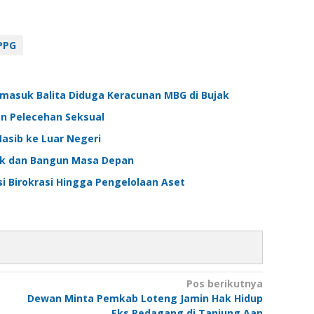
PPG
masuk Balita Diduga Keracunan MBG di Bujak
an Pelecehan Seksual
sib ke Luar Negeri
nak dan Bangun Masa Depan
i Birokrasi Hingga Pengelolaan Aset
Pos berikutnya
Dewan Minta Pemkab Loteng Jamin Hak Hidup
Eks Pedagang di Tanjung Aan