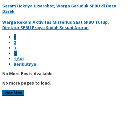
Geram Haknya Diserobot, Warga Geruduk SPBU di Desa
Darek
Warga Rekam Aktivitas Misterius Saat SPBU Tutup,
Direktur SPBU Praya: Sudah Sesuai Aturan
1
2
3
…
1,641
Berikutnya
No More Posts Available.
No more pages to load.
View More