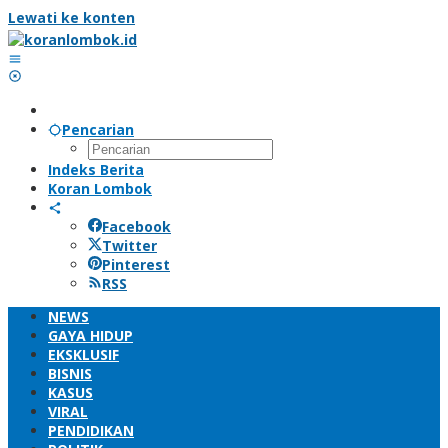
Lewati ke konten
Pencarian
Indeks Berita
Koran Lombok
Facebook
Twitter
Pinterest
RSS
NEWS
GAYA HIDUP
EKSKLUSIF
BISNIS
KASUS
VIRAL
PENDIDIKAN