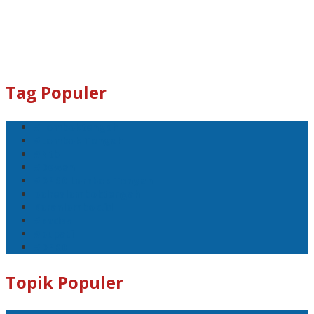
Tag Populer
#Lomboktengah
#Lombok Tengah
#Ntb
#Dewan
#DPRD Lombok Tengah
polreslomboktengah
Koranlombok.id
#kades
#bupati
#DPRD
Topik Populer