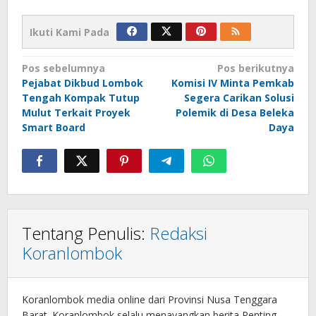
Ikuti Kami Pada
Navigasi
Pos sebelumnya
Pos berikutnya
Pejabat Dikbud Lombok
Komisi IV Minta Pemkab
pos
Tengah Kompak Tutup
Segera Carikan Solusi
Mulut Terkait Proyek
Polemik di Desa Beleka
Smart Board
Daya
Tentang Penulis:
Redaksi
Koranlombok
Koranlombok media online dari Provinsi Nusa Tenggara
Barat. Koranlombok selalu menayangkan berita Penting,