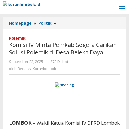
Lewati
ke
konten
Homepage
»
Politik
»
Komisi
IV
Minta
Polemik
Pemkab
Komisi IV Minta Pemkab Segera Carikan
Segera
Solusi Polemik di Desa Beleka Daya
Carikan
Solusi
September 23, 2025
oleh
-
872 Dilihat
Polemik
Redaksi
oleh
Redaksi Koranlombok
di
Koranlombok
Desa
Beleka
Daya
LOMBOK
– Wakil Ketua Komisi IV DPRD Lombok