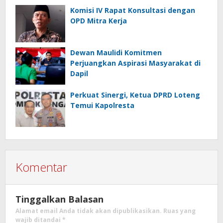
Komisi IV Rapat Konsultasi dengan
OPD Mitra Kerja
Dewan Maulidi Komitmen
Perjuangkan Aspirasi Masyarakat di
Dapil
Perkuat Sinergi, Ketua DPRD Loteng
Temui Kapolresta
Komentar
Tinggalkan Balasan
Alamat email Anda tidak akan dipublikasikan.
Ruas yang
wajib ditandai
*