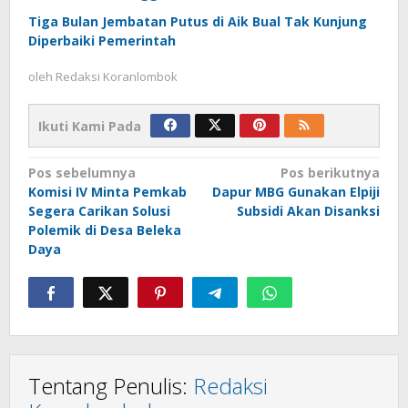
Tiga Bulan Jembatan Putus di Aik Bual Tak Kunjung
Diperbaiki Pemerintah
oleh
Redaksi Koranlombok
Ikuti Kami Pada
Navigasi
Pos sebelumnya
Pos berikutnya
Komisi IV Minta Pemkab
Dapur MBG Gunakan Elpiji
pos
Segera Carikan Solusi
Subsidi Akan Disanksi
Polemik di Desa Beleka
Daya
Tentang Penulis:
Redaksi