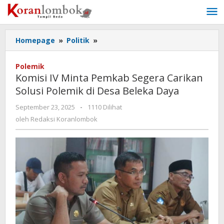
Lewati
ke
konten
Homepage
»
Politik
»
Komisi
IV
Minta
Polemik
Pemkab
Komisi IV Minta Pemkab Segera Carikan
Segera
Solusi Polemik di Desa Beleka Daya
Carikan
Solusi
September 23, 2025
oleh
-
1110 Dilihat
Polemik
Redaksi
oleh
Redaksi Koranlombok
di
Koranlombok
Desa
Beleka
Daya