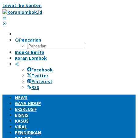
Lewati ke konten
Pencarian
Indeks Berita
Koran Lombok
Facebook
Twitter
Pinterest
RSS
NEWS
GAYA HIDUP
EKSKLUSIF
BISNIS
KASUS
VIRAL
PENDIDIKAN