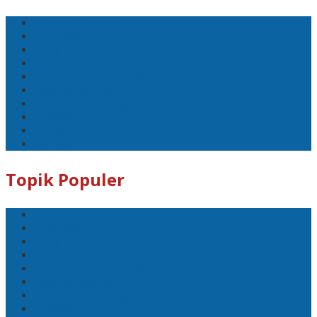
#Lomboktengah
#Lombok Tengah
#Ntb
#Dewan
#DPRD Lombok Tengah
Koranlombok.id
polreslomboktengah
#kades
#bupati
#DPRD
Topik Populer
#Lomboktengah
#Lombok Tengah
#Ntb
#Dewan
#DPRD Lombok Tengah
Koranlombok.id
polreslomboktengah
#kades