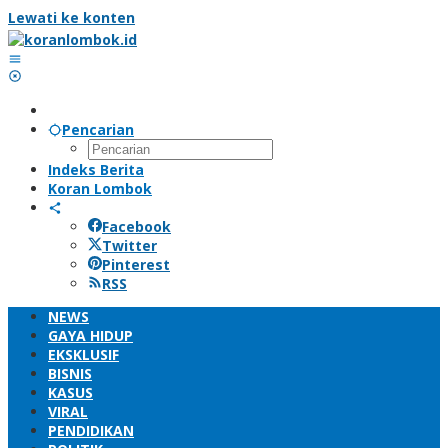
Lewati ke konten
Pencarian
Indeks Berita
Koran Lombok
Facebook
Twitter
Pinterest
RSS
NEWS
GAYA HIDUP
EKSKLUSIF
BISNIS
KASUS
VIRAL
PENDIDIKAN