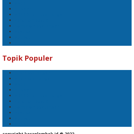
#Ntb
#Dewan
#DPRD Lombok Tengah
Koranlombok.id
polreslomboktengah
#kades
#bupati
#DPRD
Topik Populer
#Lomboktengah
#Lombok Tengah
#Ntb
#Dewan
#DPRD Lombok Tengah
Koranlombok.id
polreslomboktengah
#kades
#bupati
#DPRD
copyright koranlombok.id @ 2022