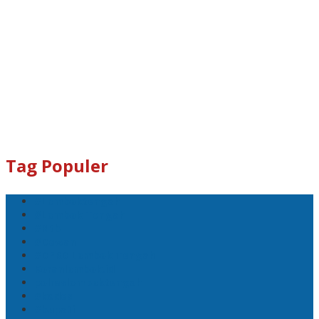
Tag Populer
#Lomboktengah
#Lombok Tengah
#Ntb
#Dewan
#DPRD Lombok Tengah
Koranlombok.id
polreslomboktengah
#kades
#bupati