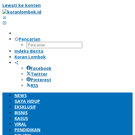
Lewati ke konten
Pencarian
Indeks Berita
Koran Lombok
Facebook
Twitter
Pinterest
RSS
NEWS
GAYA HIDUP
EKSKLUSIF
BISNIS
KASUS
VIRAL
PENDIDIKAN