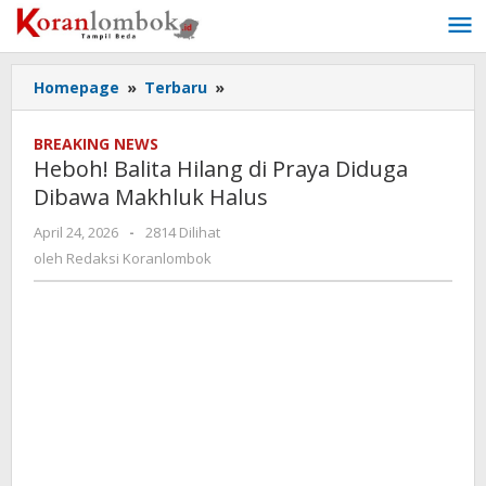
Lewati
ke
konten
Homepage
»
Terbaru
»
Heboh!
Balita
Hilang
BREAKING NEWS
di
Heboh! Balita Hilang di Praya Diduga
Praya
Dibawa Makhluk Halus
Diduga
Dibawa
April 24, 2026
oleh
-
2814 Dilihat
Makhluk
Redaksi
oleh
Redaksi Koranlombok
Halus
Koranlombok