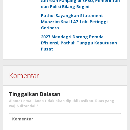
Antrean Panjang di SPBU, Pemerintah
dan Polisi Bilang Begini
Pathul Sayangkan Statement
Muazzim Soal LAZ Lobi Petinggi
Gerindra
2027 Mendagri Dorong Pemda
Efisiensi, Pathul: Tunggu Keputusan
Pusat
Komentar
Tinggalkan Balasan
Alamat email Anda tidak akan dipublikasikan.
Ruas yang
wajib ditandai
*