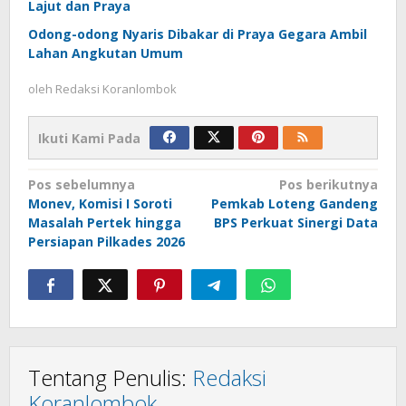
Lajut dan Praya
Odong-odong Nyaris Dibakar di Praya Gegara Ambil
Lahan Angkutan Umum
oleh
Redaksi Koranlombok
Ikuti Kami Pada
Navigasi
Pos sebelumnya
Pos berikutnya
Monev, Komisi I Soroti
Pemkab Loteng Gandeng
pos
Masalah Pertek hingga
BPS Perkuat Sinergi Data
Persiapan Pilkades 2026
Tentang Penulis:
Redaksi
Koranlombok