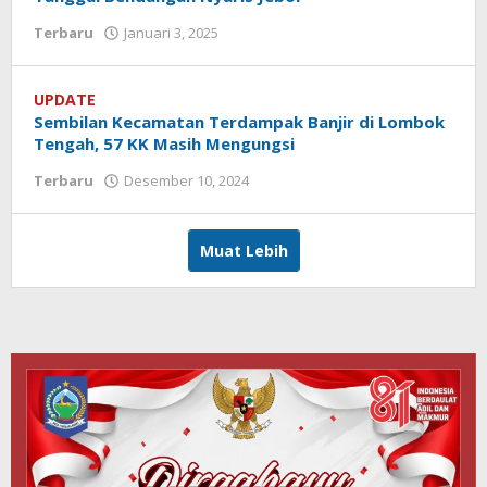
Terbaru
Januari 3, 2025
oleh
Redaksi
Koranlombok
UPDATE
Sembilan Kecamatan Terdampak Banjir di Lombok
Tengah, 57 KK Masih Mengungsi
Terbaru
Desember 10, 2024
oleh
Redaksi
Koranlombok
Muat Lebih