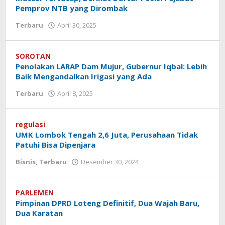
Pemprov NTB yang Dirombak
Terbaru
April 30, 2025
oleh
Redaksi
Koranlombok
SOROTAN
Penolakan LARAP Dam Mujur, Gubernur Iqbal: Lebih
Baik Mengandalkan Irigasi yang Ada
Terbaru
April 8, 2025
oleh
Redaksi
Koranlombok
regulasi
UMK Lombok Tengah 2,6 Juta, Perusahaan Tidak
Patuhi Bisa Dipenjara
Bisnis
,
Terbaru
Desember 30, 2024
oleh
Redaksi
Koranlombok
PARLEMEN
Pimpinan DPRD Loteng Definitif, Dua Wajah Baru,
Dua Karatan