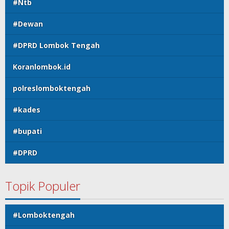
#Ntb
#Dewan
#DPRD Lombok Tengah
Koranlombok.id
polreslomboktengah
#kades
#bupati
#DPRD
Topik Populer
#Lomboktengah