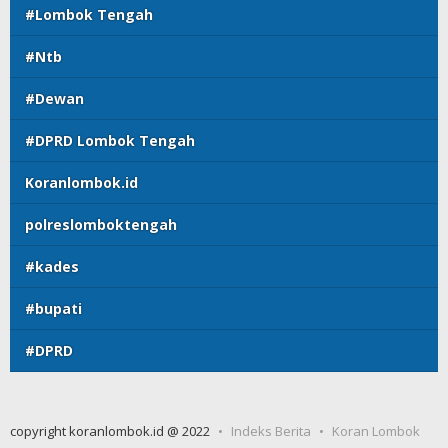
#Lombok Tengah
#Ntb
#Dewan
#DPRD Lombok Tengah
Koranlombok.id
polreslomboktengah
#kades
#bupati
#DPRD
copyright koranlombok.id @ 2022
Indeks Berita
Koran Lombok