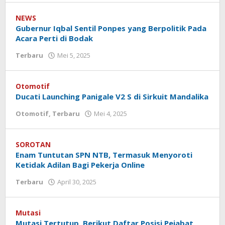
Koranlombok
NEWS
Gubernur Iqbal Sentil Ponpes yang Berpolitik Pada
Acara Perti di Bodak
Terbaru
Mei 5, 2025
oleh
Redaksi
Koranlombok
Otomotif
Ducati Launching Panigale V2 S di Sirkuit Mandalika
Otomotif
,
Terbaru
Mei 4, 2025
oleh
Redaksi
Koranlombok
SOROTAN
Enam Tuntutan SPN NTB, Termasuk Menyoroti
Ketidak Adilan Bagi Pekerja Online
Terbaru
April 30, 2025
oleh
Redaksi
Koranlombok
Mutasi
Mutasi Tertutup, Berikut Daftar Posisi Pejabat