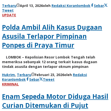
Terbaru
April 13, 2026
oleh
Redaksi Koranlombok
Sebar
Tweet
UPDATE
Polda Ambil Alih Kasus Dugaan
Asusila Terlapor Pimpinan
Ponpes di Praya Timur
LOMBOK – Kepolisian Resor Lombok Tengah telah
memeriksa sebanyak 12 orang terkait kasus dugaan
tindak asusila dengan terlapor oknum pimpinan
Hukrim
,
Terbaru
Februari 23, 2026
oleh
Redaksi
Koranlombok
Sebar
Tweet
KRIMINAL
Enam Sepeda Motor Diduga Hasil
Curian Ditemukan di Pujut