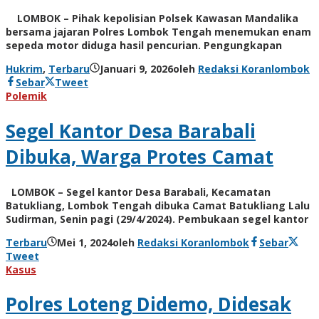
LOMBOK – Pihak kepolisian Polsek Kawasan Mandalika
bersama jajaran Polres Lombok Tengah menemukan enam
sepeda motor diduga hasil pencurian. Pengungkapan
Hukrim
,
Terbaru
Januari 9, 2026
oleh
Redaksi Koranlombok
Sebar
Tweet
Polemik
Segel Kantor Desa Barabali
Dibuka, Warga Protes Camat
LOMBOK – Segel kantor Desa Barabali, Kecamatan
Batukliang, Lombok Tengah dibuka Camat Batukliang Lalu
Sudirman, Senin pagi (29/4/2024). Pembukaan segel kantor
Terbaru
Mei 1, 2024
oleh
Redaksi Koranlombok
Sebar
Tweet
Kasus
Polres Loteng Didemo, Didesak