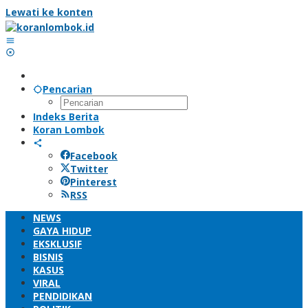
Lewati ke konten
Pencarian
Indeks Berita
Koran Lombok
Facebook
Twitter
Pinterest
RSS
NEWS
GAYA HIDUP
EKSKLUSIF
BISNIS
KASUS
VIRAL
PENDIDIKAN