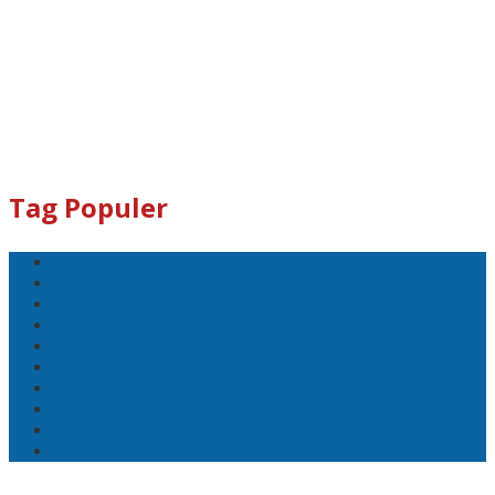
Tag Populer
#Lomboktengah
#Lombok Tengah
#Ntb
#Dewan
#DPRD Lombok Tengah
Koranlombok.id
polreslomboktengah
#kades
#bupati
#DPRD