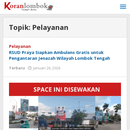
Lewati
ke
konten
Topik:
Pelayanan
Pelayanan
RSUD Praya Siapkan Ambulans Gratis untuk
Pengantaran Jenazah Wilayah Lombok Tengah
Terbaru
Januari 26, 2026
oleh
Redaksi
Koranlombok