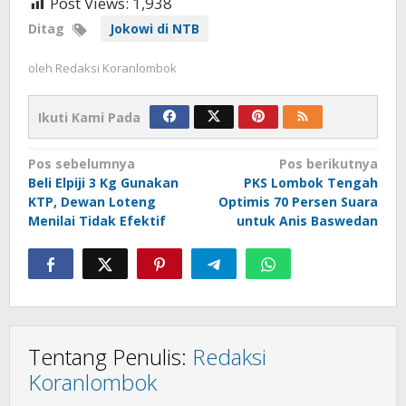
Post Views:
1,938
Ditag
Jokowi di NTB
oleh
Redaksi Koranlombok
Ikuti Kami Pada
Navigasi
Pos sebelumnya
Pos berikutnya
Beli Elpiji 3 Kg Gunakan
PKS Lombok Tengah
pos
KTP, Dewan Loteng
Optimis 70 Persen Suara
Menilai Tidak Efektif
untuk Anis Baswedan
Tentang Penulis:
Redaksi
Koranlombok