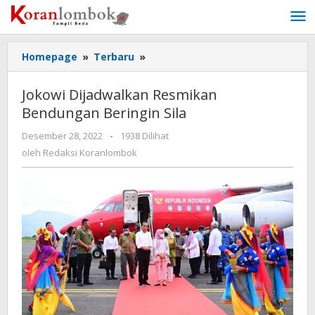
Lewati
ke
konten
Homepage
»
Terbaru
»
Jokowi
Dijadwalkan
Resmikan
Jokowi Dijadwalkan Resmikan
Bendungan
Bendungan Beringin Sila
Beringin
Sila
Desember 28, 2022
oleh
-
1938 Dilihat
Redaksi
oleh
Redaksi Koranlombok
Koranlombok