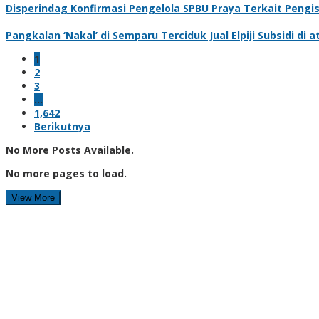
Disperindag Konfirmasi Pengelola SPBU Praya Terkait Pengi
Pangkalan ‘Nakal’ di Semparu Terciduk Jual Elpiji Subsidi di 
1
2
3
…
1,642
Berikutnya
No More Posts Available.
No more pages to load.
View More