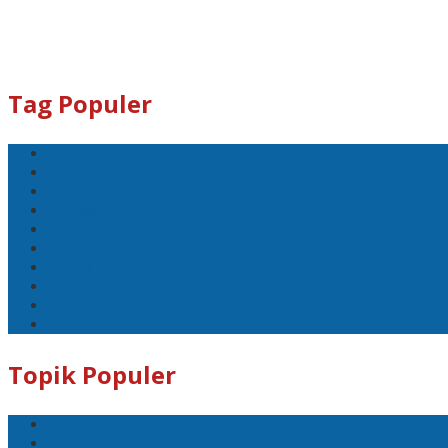
Tag Populer
#Lomboktengah
#Lombok Tengah
#Ntb
#Dewan
#DPRD Lombok Tengah
Koranlombok.id
polreslomboktengah
#kades
#bupati
#DPRD
Topik Populer
#Lomboktengah
#Lombok Tengah