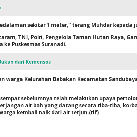
a
kedalaman sekitar 1 meter,” terang Muhdar kepada j
taram, TNI, Polri, Pengelola Taman Hutan Raya, Ga
a ke Puskesmas Suranadi.
Bukan dari Kemensos
kan warga Kelurahan Babakan Kecamatan Sandubaya
t sempat sebelumnya telah melakukan upaya pertol
jangan air bah yang datang secara tiba-tiba, korban
ga kembali naik dari air terjun.(rif)