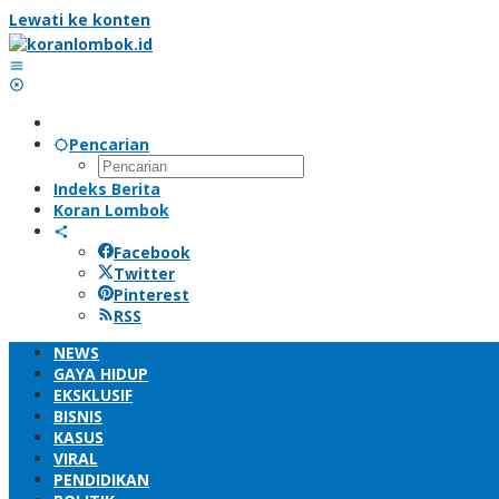
Lewati ke konten
Pencarian
Indeks Berita
Koran Lombok
Facebook
Twitter
Pinterest
RSS
NEWS
GAYA HIDUP
EKSKLUSIF
BISNIS
KASUS
VIRAL
PENDIDIKAN