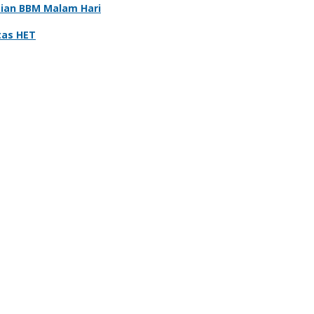
sian BBM Malam Hari
atas HET