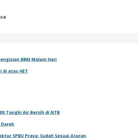
aca
Pengisian BBM Malam Hari
i di atas HET
0 Tangki Air Bersih di NTB
 Darek
ektur SPBU Praya: Sudah Sesuai Aturan