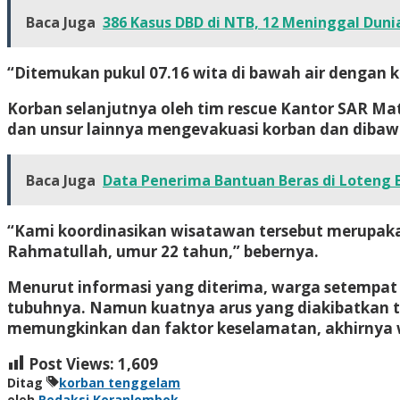
Baca Juga
386 Kasus DBD di NTB, 12 Meninggal Duni
“Ditemukan pukul 07.16 wita di bawah air dengan 
Korban selanjutnya oleh tim rescue Kantor SAR Ma
dan unsur lainnya mengevakuasi korban dan dibaw
Baca Juga
Data Penerima Bantuan Beras di Loteng 
“Kami koordinasikan wisatawan tersebut merupa
Rahmatullah, umur 22 tahun,” bebernya.
Menurut informasi yang diterima, warga setempa
tubuhnya. Namun kuatnya arus yang diakibatkan ter
memungkinkan dan faktor keselamatan, akhirnya war
Post Views:
1,609
Ditag
korban tenggelam
oleh
Redaksi Koranlombok