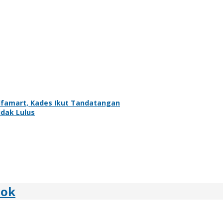
amart, Kades Ikut Tandatangan
idak Lulus
bok