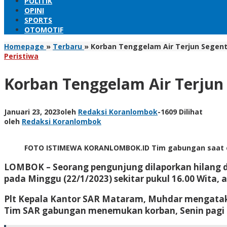
POLITIK
OPINI
SPORTS
OTOMOTIF
Homepage
»
Terbaru
»
Korban Tenggelam Air Terjun Segen
Peristiwa
Korban Tenggelam Air Terju
Januari 23, 2023
oleh
Redaksi Koranlombok
-
1609 Dilihat
oleh
Redaksi Koranlombok
FOTO ISTIMEWA KORANLOMBOK.ID Tim gabungan saat eva
LOMBOK
– Seorang pengunjung dilaporkan hilang
pada Minggu (22/1/2023) sekitar pukul 16.00 Wita,
Plt Kepala Kantor SAR Mataram, Muhdar mengataka
Tim SAR gabungan menemukan korban, Senin pagi 