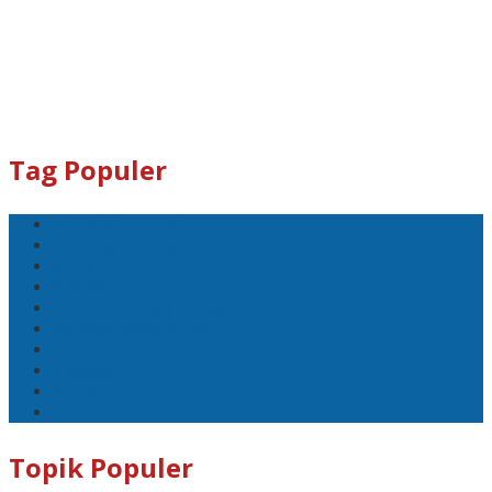
Tag Populer
#Lomboktengah
#Lombok Tengah
#Ntb
#Dewan
#DPRD Lombok Tengah
polreslomboktengah
Koranlombok.id
#kades
#bupati
#DPRD
Topik Populer