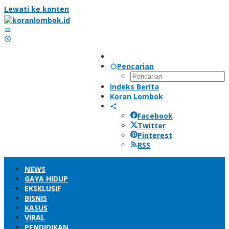
Lewati ke konten
Pencarian
Indeks Berita
Koran Lombok
Facebook
Twitter
Pinterest
RSS
NEWS
GAYA HIDUP
EKSKLUSIF
BISNIS
KASUS
VIRAL
PENDIDIKAN